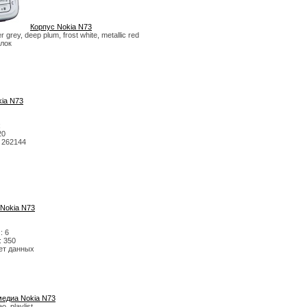
Корпус Nokia N73
 grey, deep plum, frost white, metallic red
блок
ia N73
х
20
 262144
 Nokia N73
: 6
: 350
нет данных
едиа Nokia N73
, playlist