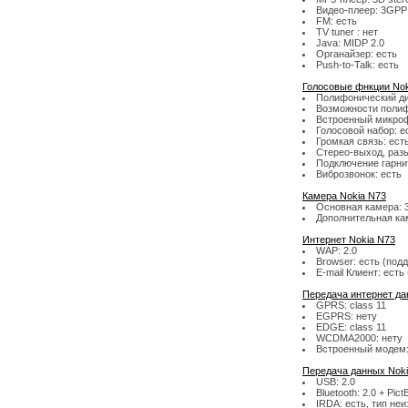
Видео-плеер: 3GPP 
FM: есть
TV tuner : нет
Java: MIDP 2.0
Органайзер: есть
Push-to-Talk: есть
Голосовые фнкции Nok
Полифонический ди
Возможности полиф
Встроенный микроф
Голосовой набор: е
Громкая связь: ест
Стерео-выход, раз
Подключение гарни
Виброзвонок: есть
Камера Nokia N73
Основная камера: 3
Дополнительная кам
Интернет Nokia N73
WAP: 2.0
Browser: есть (под
E-mail Клиент: ест
Передача интернет да
GPRS: class 11
EGPRS: нету
EDGE: class 11
WCDMA2000: нету
Встроенный модем:
Передача данных Noki
USB: 2.0
Bluetooth: 2.0 + Pict
IRDA: есть, тип не