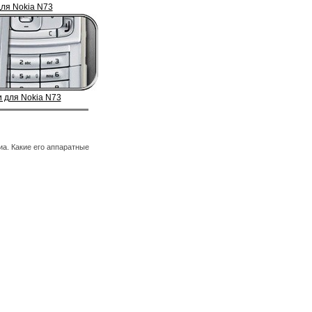
ля Nokia N73
 для Nokia N73
иа. Какие его аппаратные