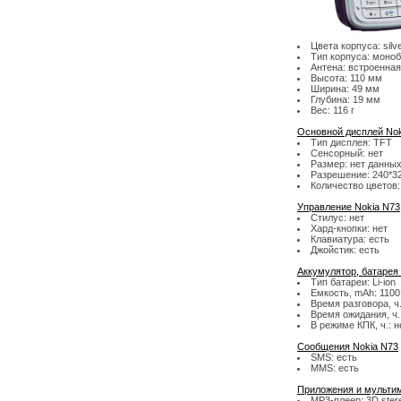
Цвета корпуса: silver
Тип корпуса: моно
Антена: встроенная
Высота: 110 мм
Ширина: 49 мм
Глубина: 19 мм
Вес: 116 г
Основной дисплей Nok
Тип дисплея: TFT
Сенсорный: нет
Размер: нет данны
Разрешение: 240*3
Количество цветов:
Управление Nokia N73
Стилус: нет
Хард-кнопки: нет
Клавиатура: есть
Джойстик: есть
Аккумулятор, батарея
Тип батареи: Li-ion
Емкость, mAh: 1100
Время разговора, ч.
Время ожидания, ч.
В режиме КПК, ч.: 
Сообщения Nokia N73
SMS: есть
MMS: есть
Приложения и мультим
MP3-плеер: 3D stereo