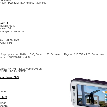
(3gp), H.263, MPEG4 (mp4), RealVideo
ia N73
намик: есть
онии: 64
он, диктофон: есть
сть
ь
ьем: нет данных
туры: есть
.2 (разрешение 2048 x 1536, Zoom : x 20, Вспышка , Видео : CIF 352 x 228, Возможност
ера: 0.3 (VGA 640 x 480)
держка xHTML, Nokia Web Browser)
ь (IMAP4, POP3, SMTP)
нных Nokia N73
 есть
a N73
Bridge
известен