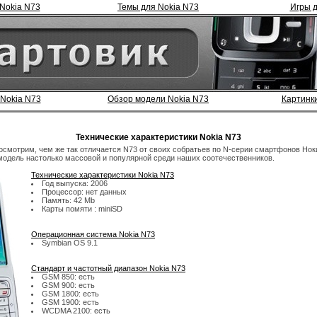
Nokia N73
Темы для Nokia N73
Игры д
 Nokia N73
Обзор модели Nokia N73
Картинки
Технические характеристики Nokia N73
посмотрим, чем же так отличается N73 от своих собратьев по N-серии смартфонов Нок
модель настолько массовой и популярной среди наших соотечественников.
Технические характеристики Nokia N73
Год выпуска: 2006
Процессор: нет данных
Память: 42 Mb
Карты помяти : miniSD
Операционная система Nokia N73
Symbian OS 9.1
Стандарт и частотный диапазон Nokia N73
GSM 850: есть
GSM 900: есть
GSM 1800: есть
GSM 1900: есть
WCDMA 2100: есть